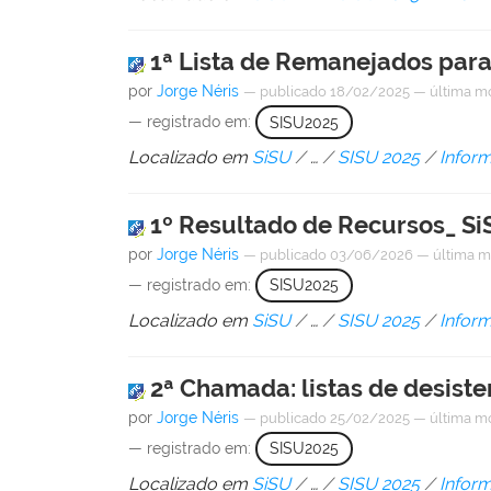
1ª Lista de Remanejados para
por
Jorge Néris
—
publicado
18/02/2025
—
última m
— registrado em:
SISU2025
Localizado em
SiSU
/
…
/
SISU 2025
/
Infor
1º Resultado de Recursos_ 
por
Jorge Néris
—
publicado
03/06/2026
—
última m
— registrado em:
SISU2025
Localizado em
SiSU
/
…
/
SISU 2025
/
Infor
2ª Chamada: listas de desiste
por
Jorge Néris
—
publicado
25/02/2025
—
última m
— registrado em:
SISU2025
Localizado em
SiSU
/
…
/
SISU 2025
/
Infor