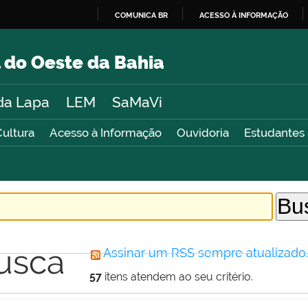
COMUNICA BR
ACESSO À INFORMAÇÃO
IR
PARA
 do Oeste da Bahia
O
CONTEÚDO
da Lapa
LEM
SaMaVi
Cultura
Acesso à Informação
Ouvidoria
Estudantes
usca
Assinar um RSS sempre atualizado
57
itens atendem ao seu critério.