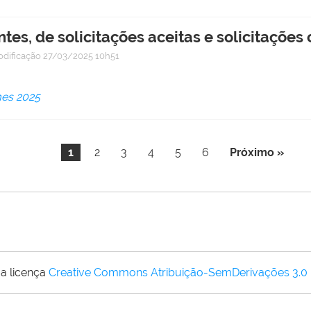
ntes, de solicitações aceitas e solicitaçõe
odificação
27/03/2025 10h51
mes 2025
1
2
3
4
5
6
Próximo »
a licença
Creative Commons Atribuição-SemDerivações 3.0