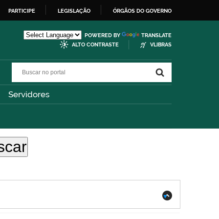
PARTICIPE
LEGISLAÇÃO
ÓRGÃOS DO GOVERNO
POWERED BY
TRANSLATE
ALTO CONTRASTE
VLIBRAS
Buscar no portal
Buscar no portal
Servidores
.