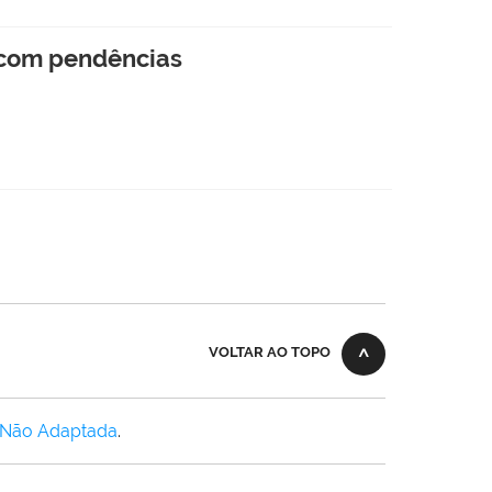
s com pendências
VOLTAR AO TOPO
 Não Adaptada
.