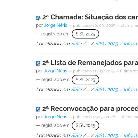
2ª Chamada: Situação dos can
por
Jorge Néris
—
publicado
10/03/2025
—
última m
— registrado em:
SISU2025
Localizado em
SiSU
/
…
/
SISU 2025
/
Infor
2ª Lista de Remanejados para
por
Jorge Néris
—
publicado
11/03/2025
—
última mo
— registrado em:
SISU2025
Localizado em
SiSU
/
…
/
SISU 2025
/
Infor
2ª Reconvocação para proced
por
Jorge Néris
—
publicado
14/05/2026
—
última m
— registrado em:
SISU2025
Localizado em
SiSU
/
…
/
SISU 2025
/
Infor