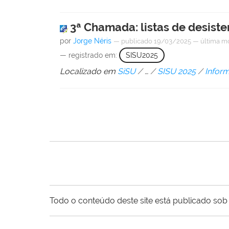
3ª Chamada: listas de desiste
por
Jorge Néris
—
publicado
19/03/2025
—
última m
— registrado em:
SISU2025
Localizado em
SiSU
/
…
/
SISU 2025
/
Infor
Todo o conteúdo deste site está publicado sob 