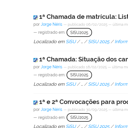
1ª Chamada de matrícula: List
por
Jorge Néris
—
publicado
06/02/2025
—
última m
— registrado em:
SISU2025
Localizado em
SiSU
/
…
/
SISU 2025
/
Infor
1ª Chamada: Situação dos can
por
Jorge Néris
—
publicado
18/02/2025
—
última m
— registrado em:
SISU2025
Localizado em
SiSU
/
…
/
SISU 2025
/
Infor
1ª e 2ª Convocações para pr
por
Jorge Néris
—
publicado
30/09/2025
—
última m
— registrado em:
SISU2025
Localizado em
SiSU
/
…
/
SISU 2025
/
Infor