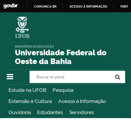
COMUNICA BR
ACESSO À INFORMAÇÃO
PARTI
IR
PARA
O
CONTEÚDO
MINISTÉRIO DA EDUCAÇÃO
Universidade Federal do
Oeste da Bahia
Buscar no portal
Buscar no portal
Estude na UFOB
Pesquisa
Extensão e Cultura
Acesso à Informação
Ouvidoria
Estudantes
Servidores