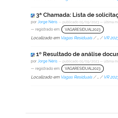
3ª Chamada: Lista de solicita
por
Jorge Néris
—
publicado
05/09/2023
—
última m
— registrado em:
VAGARESIDUAL2023
Localizado em
Vagas Residuais
/
…
/
VR 202
1º Resultado de análise doc
por
Jorge Néris
—
publicado
05/09/2023
—
última m
— registrado em:
VAGARESIDUAL2023
Localizado em
Vagas Residuais
/
…
/
VR 202