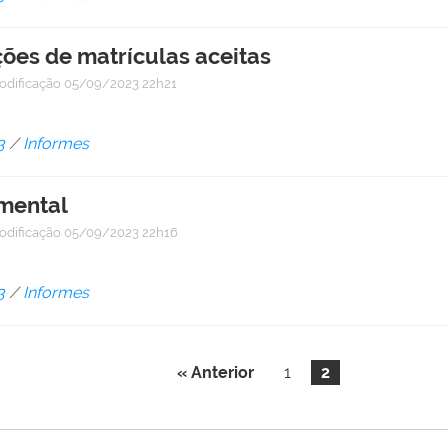
ções de matrículas aceitas
odificação
05/09/2023 22h21
3
/
Informes
umental
odificação
05/09/2023 22h16
3
/
Informes
« Anterior
1
2