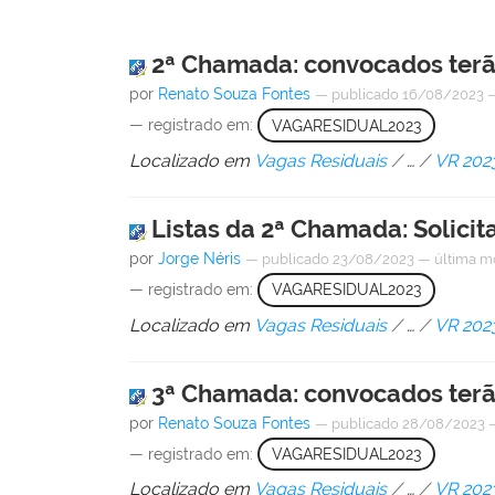
2ª Chamada: convocados terão
por
Renato Souza Fontes
—
publicado
16/08/2023
— registrado em:
VAGARESIDUAL2023
Localizado em
Vagas Residuais
/
…
/
VR 202
Listas da 2ª Chamada: Solicit
por
Jorge Néris
—
publicado
23/08/2023
—
última m
— registrado em:
VAGARESIDUAL2023
Localizado em
Vagas Residuais
/
…
/
VR 202
3ª Chamada: convocados terão
por
Renato Souza Fontes
—
publicado
28/08/2023
— registrado em:
VAGARESIDUAL2023
Localizado em
Vagas Residuais
/
…
/
VR 202