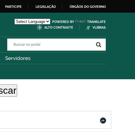
PARTICIPE
LEGISLAÇÃO
ÓRGÃOS DO GOVERNO
POWERED BY
TRANSLATE
ALTO CONTRASTE
VLIBRAS
Buscar no portal
Buscar no portal
Servidores
.