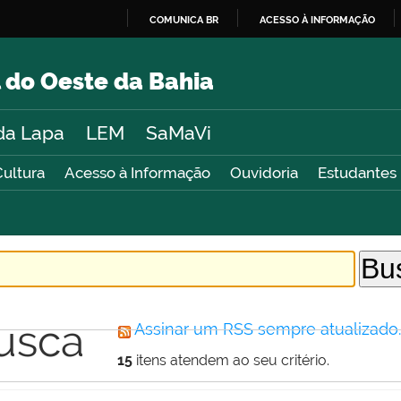
COMUNICA BR
ACESSO À INFORMAÇÃO
IR
PARA
 do Oeste da Bahia
O
CONTEÚDO
da Lapa
LEM
SaMaVi
Cultura
Acesso à Informação
Ouvidoria
Estudantes
usca
Assinar um RSS sempre atualizado
15
itens atendem ao seu critério.