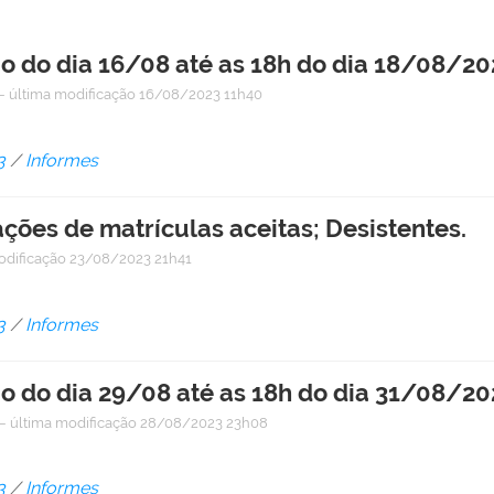
 do dia 16/08 até as 18h do dia 18/08/202
—
última modificação
16/08/2023 11h40
3
/
Informes
ações de matrículas aceitas; Desistentes.
odificação
23/08/2023 21h41
3
/
Informes
 do dia 29/08 até as 18h do dia 31/08/202
—
última modificação
28/08/2023 23h08
3
/
Informes