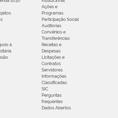
genda 2030
Institucional
Ações e
ojetos
Programas
os
Participação Social
Auditorias
Convênios e
Transferências
poio à
Receitas e
itária
Despesas
nsão
Licitações e
Contratos
Servidores
Informações
Classificadas
SIC
Perguntas
frequentes
Dados Abertos