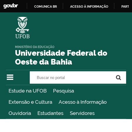
COMUNICA BR
ACESSO À INFORMAÇÃO
PARTI
IR
PARA
O
CONTEÚDO
MINISTÉRIO DA EDUCAÇÃO
Universidade Federal do
Oeste da Bahia
Buscar no portal
Buscar no portal
Estude na UFOB
Pesquisa
Extensão e Cultura
Acesso à Informação
Ouvidoria
Estudantes
Servidores